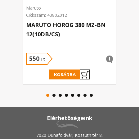
Maruto
Excal
Cikkszám: 43802012
Cikks
MARUTO HOROG 380 MZ-BN
EXC
12(10DB/CS)
SWE
550
59
Ft
KOSÁRBA
Elérhetőségeink
7020 Dunaföldvár, Kossuth tér 8.