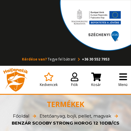
Kérdése van?
Tegye fel bátran!
+36 30 552 7953
Kedvencek
Fiók
Kosár
Menü
TERMÉKEK
Főoldal
Etetőanyag, bojli, pellet, magvak
BENZÁR SCOOBY STRONG HOROG 12 10DB/CS