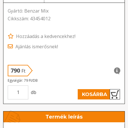
Gyártó: Benzar Mix
Cikkszám: 43454012
Hozzáadás a kedvencekhez!
Ajánlás ismerősnek!
790
Ft
Egységár: 79 Ft/DB
db
KOSÁRBA
Termék leírás