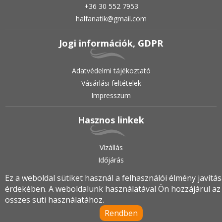
+36 30 552 7953
halfanatik@gmail.com
Jogi információk, GDPR
Adatvédelmi tájékoztató
Vásárlási feltételek
Impresszum
Hasznos linkek
Vízállás
Időjárás
Ez a weboldal sütiket használ a felhasználói élmény javítá
érdekében. A weboldalunk használatával Ön hozzájárul az
2019.
•
© halfanatik.hu
•
Minden jog fenntartva!
összes süti használatához.
Rendben