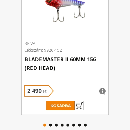
REIVA
REIV
Cikkszám: 9926-152
Cikks
BLADEMASTER II 60MM 15G
POW
(RED HEAD)
TIG
2 490
1 
Ft
KOSÁRBA