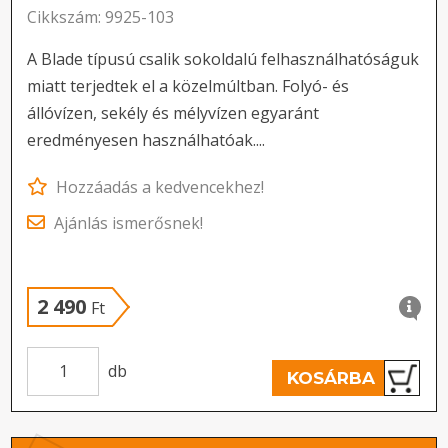
Cikkszám: 9925-103
A Blade típusú csalik sokoldalú felhasználhatóságuk
miatt terjedtek el a közelmúltban. Folyó- és
állóvízen, sekély és mélyvízen egyaránt
eredményesen használhatóak....
Hozzáadás a kedvencekhez!
Ajánlás ismerősnek!
2 490
Ft
db
KOSÁRBA