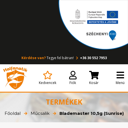
Kérdése van?
Tegye fel bátran!
+36 30 552 7953
Kedvencek
Fiók
Kosár
Menü
TERMÉKEK
Főoldal
Műcsalik
Blademaster 10,5g (Sunrise)