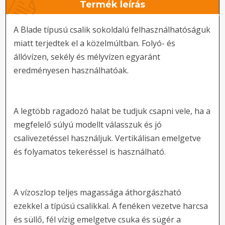
Termék leírás
A Blade típusú csalik sokoldalú felhasználhatóságuk
miatt terjedtek el a közelmúltban. Folyó- és
állóvízen, sekély és mélyvízen egyaránt
eredményesen használhatóak.
A legtöbb ragadozó halat be tudjuk csapni vele, ha a
megfelelő súlyú modellt válasszuk és jó
csalivezetéssel használjuk. Vertikálisan emelgetve
és folyamatos tekeréssel is használható.
A vízoszlop teljes magassága áthorgászható
ezekkel a típúsú csalikkal. A fenéken vezetve harcsa
és süllő, fél vízig emelgetve csuka és sügér a