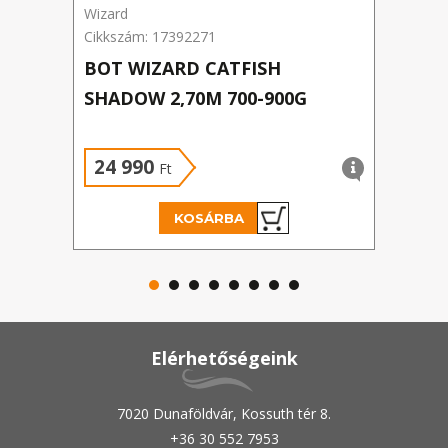
Wizard
Madc
Cikkszám: 17392271
Cikks
BOT WIZARD CATFISH
WHI
SHADOW 2,70M 700-900G
350
Új á
24 990
49
Ft
KOSÁRBA
Elérhetőségeink
7020 Dunaföldvár, Kossuth tér 8.
+36 30 552 7953