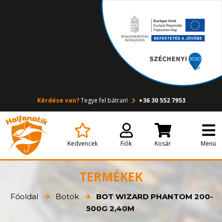
Kérdése van?
Tegye fel bátran!
+36 30 552 7953
Kedvencek
Fiók
Kosár
Menü
TERMÉKEK
Főoldal
Botok
BOT WIZARD PHANTOM 200-
500G 2,40M