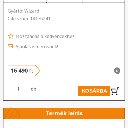
Gyártó: Wizard
Cikkszám: 14176241
Hozzáadás a kedvencekhez!
Ajánlás ismerősnek!
16 490
Ft
db
KOSÁRBA
Termék leírás