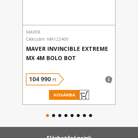
MAVER
Arno
Cikkszám: MA122400
Cikks
MAVER INVINCIBLE EXTREME
ARN
MX 4M BOLO BOT
BOT
Új á
104 990
6 
Ft
KOSÁRBA