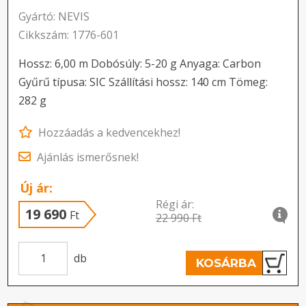
Gyártó: NEVIS
Cikkszám: 1776-601
Hossz: 6,00 m Dobósúly: 5-20 g Anyaga: Carbon
Gyűrű típusa: SIC Szállítási hossz: 140 cm Tömeg:
282 g
Hozzáadás a kedvencekhez!
Ajánlás ismerősnek!
Új ár:
Régi ár:
19 690
Ft
22 990 Ft
db
KOSÁRBA