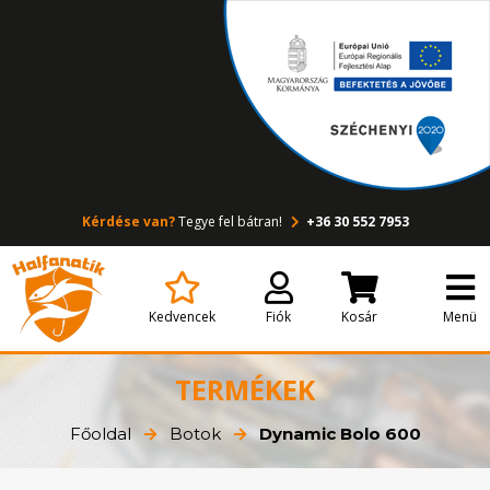
Kérdése van?
Tegye fel bátran!
+36 30 552 7953
Kedvencek
Fiók
Kosár
Menü
TERMÉKEK
Főoldal
Botok
Dynamic Bolo 600