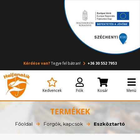
Kérdése van?
Tegye fel bátran!
+36 30 552 7953
Kedvencek
Fiók
Kosár
Menü
TERMÉKEK
Főoldal
Forgók, kapcsok
Eszköztartó