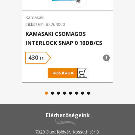
Kamasaki
NEVI
Cikkszám: 82264000
Cikks
KAMASAKI CSOMAGOS
KAP
INTERLOCK SNAP 0 10DB/CS
-50
430
33
Ft
KOSÁRBA
Elérhetőségeink
7020 Dunaföldvár, Kossuth tér 8.