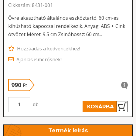
Cikkszám: 8431-001
Övre akasztható általános eszköztartó. 60 cm-es
kihúzható kapoccsal rendelkezik. Anyag: ABS + Cink
ötvözet Méret: 9.5 cm Zsinóhossz: 60 cm...
Hozzáadás a kedvencekhez!
Ajánlás ismerősnek!
990
Ft
db
KOSÁRBA
Termék leírás