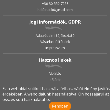
+36 30 552 7953
halfanatik@gmail.com
Jogi információk, GDPR
Adatvédelmi tájékoztató
Vásárlási feltételek
Impresszum
Hasznos linkek
Vízállás
Időjárás
Ez a weboldal sütiket használ a felhasználói élmény javítá
érdekében. A weboldalunk használatával Ön hozzájárul az
2019.
•
© halfanatik.hu
•
Minden jog fenntartva!
összes süti használatához.
Rendben