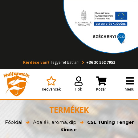
Kérdése van?
Tegye fel bátran!
+36 30 552 7953
Kedvencek
Fiók
Kosár
Menü
TERMÉKEK
Főoldal
Adalék, aroma, dip
CSL Tuning Tenger
Kincse