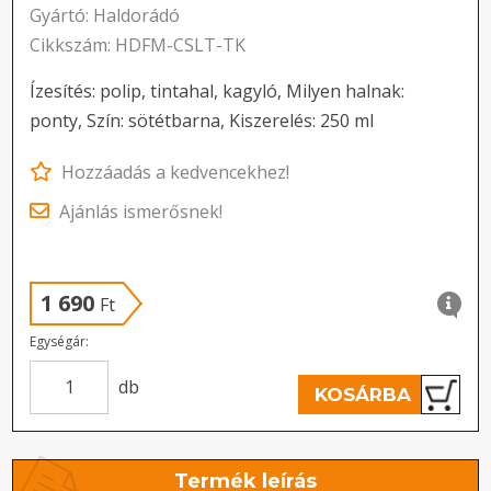
Gyártó: Haldorádó
Cikkszám: HDFM-CSLT-TK
Ízesítés: polip, tintahal, kagyló, Milyen halnak:
ponty, Szín: sötétbarna, Kiszerelés: 250 ml
Hozzáadás a kedvencekhez!
Ajánlás ismerősnek!
1 690
Ft
Egységár:
db
KOSÁRBA
Termék leírás