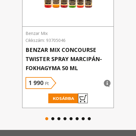
Benzar Mix
Hald
Cikkszám: 93705046
Cikk
BENZAR MIX CONCOURSE
ARO
TWISTER SPRAY MARCIPÁN-
AN
FOKHAGYMA 50 ML
1 990
1 
Ft
KOSÁRBA