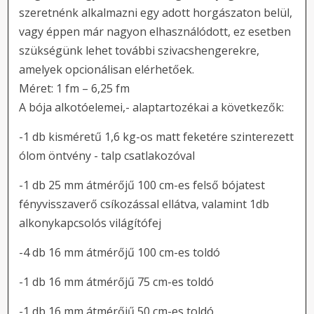
szeretnénk alkalmazni egy adott horgászaton belül,
vagy éppen már nagyon elhasználódott, ez esetben
szükségünk lehet további szivacshengerekre,
amelyek opcionálisan elérhetőek.
Méret: 1 fm – 6,25 fm
A bója alkotóelemei,- alaptartozékai a következők:
-1 db kisméretű 1,6 kg-os matt feketére szinterezett
ólom öntvény - talp csatlakozóval
-1 db 25 mm átmérőjű 100 cm-es felső bójatest
fényvisszaverő csíkozással ellátva, valamint 1db
alkonykapcsolós világítófej
-4 db 16 mm átmérőjű 100 cm-es toldó
-1 db 16 mm átmérőjű 75 cm-es toldó
-1 db 16 mm átmérőjű 50 cm-es toldó