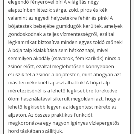
elegendő fényerővel bír! A világítás négy
alapszínben létezik: sárga, zöld, piros és kék,
valamint az egyedi helyzetekre fehér és pink! A
bójatestek belsejébe gumidugók kerültek, amelyek
gondoskodnak a teljes vízmentességről, ezáltal
légkamrákat biztosítva minden egyes toldó csőnek!
A bója talp kialakítása sem hétköznapi, mivel
semmilyen akadály (csavarok, fém karikák) nincs a
zsinór előtt, ezáltal meglehetősen könnyebben
csúszik fel a zsinór a bójatesten, mint ahogyan azt
más termékeknél tapasztalhattuk! A bója talp
méretezésénél is a lehető legkisebbre törekedve
ólom használatával sikerült megoldani azt, hogy a
lehető legkisebb legyen az idegentest mérete az
aljzaton. Az összes praktikus funkciót
megkoronázva egy nagyon igényes vízlepergetős
hord táskában szállítjuk.