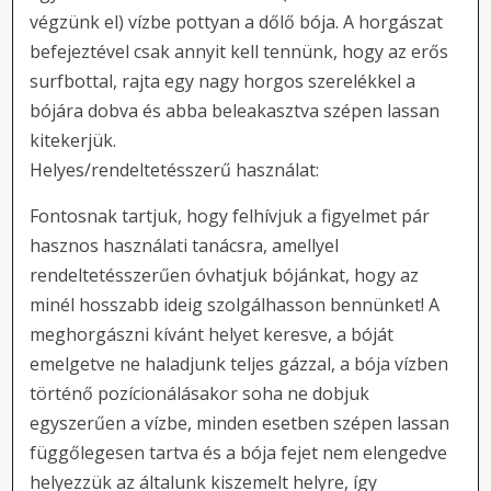
végzünk el) vízbe pottyan a dőlő bója. A horgászat
befejeztével csak annyit kell tennünk, hogy az erős
surfbottal, rajta egy nagy horgos szerelékkel a
bójára dobva és abba beleakasztva szépen lassan
kitekerjük.
Helyes/rendeltetésszerű használat:
Fontosnak tartjuk, hogy felhívjuk a figyelmet pár
hasznos használati tanácsra, amellyel
rendeltetésszerűen óvhatjuk bójánkat, hogy az
minél hosszabb ideig szolgálhasson bennünket! A
meghorgászni kívánt helyet keresve, a bóját
emelgetve ne haladjunk teljes gázzal, a bója vízben
történő pozícionálásakor soha ne dobjuk
egyszerűen a vízbe, minden esetben szépen lassan
függőlegesen tartva és a bója fejet nem elengedve
helyezzük az általunk kiszemelt helyre, így