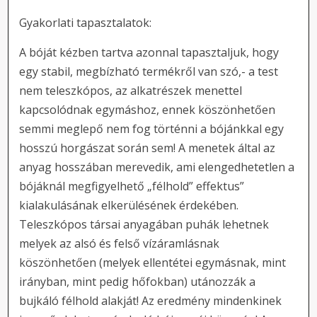
Gyakorlati tapasztalatok:
A bóját kézben tartva azonnal tapasztaljuk, hogy
egy stabil, megbízható termékről van szó,- a test
nem teleszkópos, az alkatrészek menettel
kapcsolódnak egymáshoz, ennek köszönhetően
semmi meglepő nem fog történni a bójánkkal egy
hosszú horgászat során sem! A menetek által az
anyag hosszában merevedik, ami elengedhetetlen a
bójáknál megfigyelhető „félhold” effektus”
kialakulásának elkerülésének érdekében.
Teleszkópos társai anyagában puhák lehetnek
melyek az alsó és felső vízáramlásnak
köszönhetően (melyek ellentétei egymásnak, mint
irányban, mint pedig hőfokban) utánozzák a
bujkáló félhold alakját! Az eredmény mindenkinek