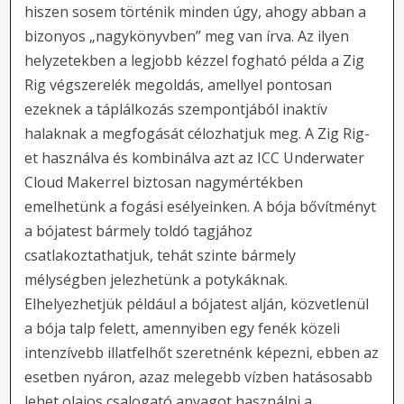
hiszen sosem történik minden úgy, ahogy abban a
bizonyos „nagykönyvben” meg van írva. Az ilyen
helyzetekben a legjobb kézzel fogható példa a Zig
Rig végszerelék megoldás, amellyel pontosan
ezeknek a táplálkozás szempontjából inaktív
halaknak a megfogását célozhatjuk meg. A Zig Rig-
et használva és kombinálva azt az ICC Underwater
Cloud Makerrel biztosan nagymértékben
emelhetünk a fogási esélyeinken. A bója bővítményt
a bójatest bármely toldó tagjához
csatlakoztathatjuk, tehát szinte bármely
mélységben jelezhetünk a potykáknak.
Elhelyezhetjük például a bójatest alján, közvetlenül
a bója talp felett, amennyiben egy fenék közeli
intenzívebb illatfelhőt szeretnénk képezni, ebben az
esetben nyáron, azaz melegebb vízben hatásosabb
lehet olajos csalogató anyagot használni a