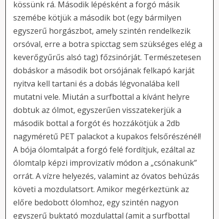
kössünk rá. Második lépésként a forgó másik
szemébe kötjük a második bot (egy bármilyen
egyszerű horgászbot, amely szintén rendelkezik
orsóval, erre a botra spicctag sem szükséges elég a
keverőgyűrűs alsó tag) főzsinórját. Természetesen
dobáskor a második bot orsójának felkapó karját
nyitva kell tartani és a dobás légvonalába kell
mutatni vele. Miután a surfbottal a kívánt helyre
dobtuk az ólmot, egyszerűen visszatekerjük a
második bottal a forgót és hozzákötjük a 2db
nagyméretű PET palackot a kupakos felsőrészénél!
A bója ólomtalpát a forgó felé fordítjuk, ezáltal az
ólomtalp képzi improvizatív módon a „csónakunk”
orrát. A vízre helyezés, valamint az óvatos behúzás
követi a mozdulatsort. Amikor megérkeztünk az
előre bedobott ólomhoz, egy szintén nagyon
egyszerű buktató mozdulattal (amit a surfbottal