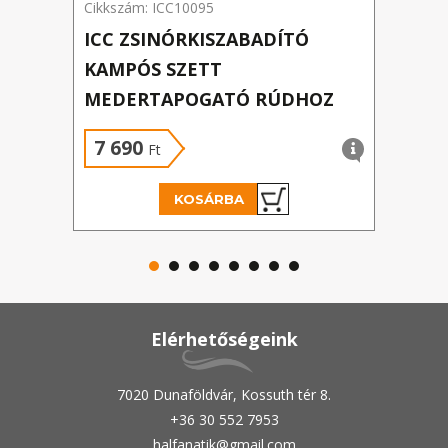
Cikkszám: ICC10095
Cikks
ICC ZSINÓRKISZABADÍTÓ
ICC
KAMPÓS SZETT
MED
MEDERTAPOGATÓ RÚDHOZ
RUD
7 690
21
Ft
KOSÁRBA
Elérhetőségeink
7020 Dunaföldvár, Kossuth tér 8.
+36 30 552 7953
halfanatik@gmail.com