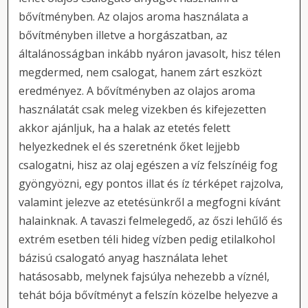
bővítményben. Az olajos aroma használata a
bővítményben illetve a horgászatban, az
általánosságban inkább nyáron javasolt, hisz télen
megdermed, nem csalogat, hanem zárt eszközt
eredményez. A bővítményben az olajos aroma
használatát csak meleg vizekben és kifejezetten
akkor ajánljuk, ha a halak az etetés felett
helyezkednek el és szeretnénk őket lejjebb
csalogatni, hisz az olaj egészen a víz felszínéig fog
gyöngyözni, egy pontos illat és íz térképet rajzolva,
valamint jelezve az etetésünkről a megfogni kívánt
halainknak. A tavaszi felmelegedő, az őszi lehűlő és
extrém esetben téli hideg vízben pedig etilalkohol
bázisú csalogató anyag használata lehet
hatásosabb, melynek fajsúlya nehezebb a víznél,
tehát bója bővítményt a felszín közelbe helyezve a