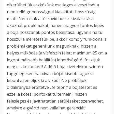
elkerülhetjük eszközünk esetleges elvesztését a
nem kellő gondossággal kialakított hosszúság
miatt! Nem csak a túl rövid hossz kiválasztása
okozhat problémákat, hanem nagyon fontos lépés
a bója hosszának pontos beállítása, ugyanis ha túl
hosszúra méretezzük be, akkor komoly funkcionális
problémákat generálunk magunknak, hiszen a
helyes működés (a vízfelszín felett maximum 25 cm a
legoptimálisabb beállítás) lehetőségétől fosztjuk
meg eszközünket!!! A dőlő bója kivételekor szintén
függőlegesen haladva a bóját kisebb tagokra
lebontva emeljük ki a vízből! Ne próbáljuk
oldalirányba erőltetve „feltépni” a bójatestet és
ezzel a kötési pontokat túlterhelni, hiszen
felesleges és javíthatatlan sérüléseket szenvedhet,
amelyre a gyártó nem vállalhat garanciát!