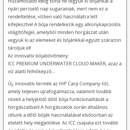
Huzamosabb ideig soha ne tegyük ki bójánkat a
nyári perzselő nap sugarainak, mert nem ez a
rendeltetése, vízben való használatra lett
kifejlesztve! A bója rendelkezik egy alkonykapcsolós
világítófejjel, amelyből minden horgászat után
vegyük ki az elemeket és bójánkkal együtt szárazon
tároljuk el!
Az innovatív bójabővítmény:
ICC PREMIUM UNDERWATER CLOUD MAKER, azaz a
víz alatti felhőképző…
Új, innovatív termék az IHP Carp Company-tól,
amely teljesen újrafogalmazza, valamint tovább
növeli a helyjelölő dőlő bója funkcionalitását a
horgászatban! A horgászatok során általános
célunk a dőlő bóják használatával elsősorban az
etetett hely megjelölése. Az ICC csapata ezt tovább