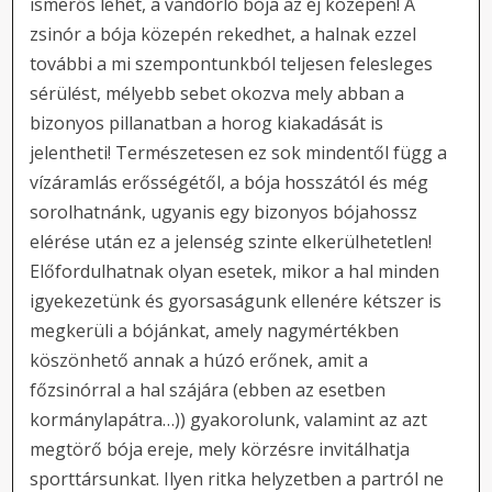
ismerős lehet, a vándorló bója az éj közepén! A
zsinór a bója közepén rekedhet, a halnak ezzel
további a mi szempontunkból teljesen felesleges
sérülést, mélyebb sebet okozva mely abban a
bizonyos pillanatban a horog kiakadását is
jelentheti! Természetesen ez sok mindentől függ a
vízáramlás erősségétől, a bója hosszától és még
sorolhatnánk, ugyanis egy bizonyos bójahossz
elérése után ez a jelenség szinte elkerülhetetlen!
Előfordulhatnak olyan esetek, mikor a hal minden
igyekezetünk és gyorsaságunk ellenére kétszer is
megkerüli a bójánkat, amely nagymértékben
köszönhető annak a húzó erőnek, amit a
főzsinórral a hal szájára (ebben az esetben
kormánylapátra…)) gyakorolunk, valamint az azt
megtörő bója ereje, mely körzésre invitálhatja
sporttársunkat. Ilyen ritka helyzetben a partról ne