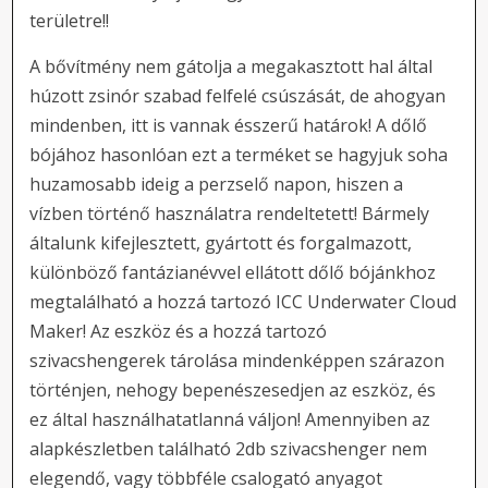
területre!!
A bővítmény nem gátolja a megakasztott hal által
húzott zsinór szabad felfelé csúszását, de ahogyan
mindenben, itt is vannak ésszerű határok! A dőlő
bójához hasonlóan ezt a terméket se hagyjuk soha
huzamosabb ideig a perzselő napon, hiszen a
vízben történő használatra rendeltetett! Bármely
általunk kifejlesztett, gyártott és forgalmazott,
különböző fantázianévvel ellátott dőlő bójánkhoz
megtalálható a hozzá tartozó ICC Underwater Cloud
Maker! Az eszköz és a hozzá tartozó
szivacshengerek tárolása mindenképpen szárazon
történjen, nehogy bepenészesedjen az eszköz, és
ez által használhatatlanná váljon! Amennyiben az
alapkészletben található 2db szivacshenger nem
elegendő, vagy többféle csalogató anyagot