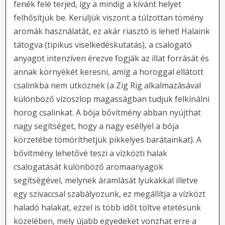
fenék felé terjed, így a mindig a kívánt helyet
felhősítjük be. Kerüljük viszont a túlzottan tömény
aromák használatát, ez akár riasztó is lehet! Halaink
tátogva (tipikus viselkedéskutatás), a csalogató
anyagot intenzíven érezve fogják az illat forrását és
annak környékét keresni, amíg a horoggal ellátott
csalinkba nem ütköznek (a Zig Rig alkalmazásával
különböző vízoszlop magasságban tudjuk felkínálni
horog csalinkat. A bója bővítmény abban nyújthat
nagy segítséget, hogy a nagy eséllyel a bója
körzetébe tömöríthetjük pikkelyes barátainkat). A
bővítmény lehetővé teszi a vízközti halak
csalogatását különböző aromaanyagok
segítségével, melynek áramlását lyukakkal illetve
egy szivaccsal szabályozunk, ez megállítja a vízközt
haladó halakat, ezzel is több időt töltve etetésünk
közelében, mely újabb egyedeket vonzhat erre a