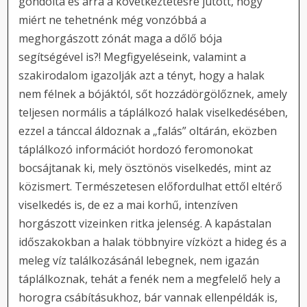
gondolta és arra a következtetésre jutott, hogy
miért ne tehetnénk még vonzóbbá a
meghorgászott zónát maga a dőlő bója
segítségével is?! Megfigyeléseink, valamint a
szakirodalom igazolják azt a tényt, hogy a halak
nem félnek a bójáktól, sőt hozzádörgölőznek, amely
teljesen normális a táplálkozó halak viselkedésében,
ezzel a tánccal áldoznak a „falás” oltárán, eközben
táplálkozó információt hordozó feromonokat
bocsájtanak ki, mely ösztönös viselkedés, mint az
közismert. Természetesen előfordulhat ettől eltérő
viselkedés is, de ez a mai korhű, intenzíven
horgászott vizeinken ritka jelenség. A kapástalan
időszakokban a halak többnyire vízközt a hideg és a
meleg víz találkozásánál lebegnek, nem igazán
táplálkoznak, tehát a fenék nem a megfelelő hely a
horogra csábításukhoz, bár vannak ellenpéldák is,