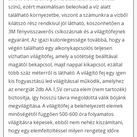
színű, ezért maximálisan beleolvad a víz alatt
található környezetbe, viszont a számunkra a vízből
kilátszó rész rendkívül jól látható, köszönhetően a
3M fényvisszaverős csíkozásnak és a világítófejnek
egyaránt. Az igazi különlegessége továbbá, hogy a
végén található egy alkonykapcsolós teljesen
vízhatlan világítófej, amely a sötétség beálltával
magától bekapcsol, majd nappal kikapcsol, ezáltal
több száz méterről is látható. A világító fej egy igen
kis fogyasztású led világítással működik, amelyhez
az energiát 2db AA 1,5V ceruza elem (nem tartozék)
biztosítja, így hosszú távra megoldottá válik bójánk
megvilágítása. A világítófej a belehelyezett elemek
minőségétől függően 500-600 óra folyamatos
világításra képesek, ebből nem nehéz kiszámítani,
hogy egy elemfeltöltéssel milyen rengeteg időre