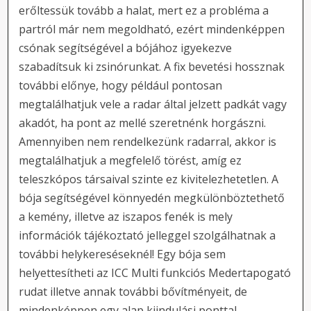
erőltessük tovább a halat, mert ez a probléma a
partról már nem megoldható, ezért mindenképpen
csónak segítségével a bójához igyekezve
szabadítsuk ki zsinórunkat. A fix bevetési hossznak
további előnye, hogy például pontosan
megtalálhatjuk vele a radar által jelzett padkát vagy
akadót, ha pont az mellé szeretnénk horgászni.
Amennyiben nem rendelkezünk radarral, akkor is
megtalálhatjuk a megfelelő törést, amíg ez
teleszkópos társaival szinte ez kivitelezhetetlen. A
bója segítségével könnyedén megkülönböztethető
a kemény, illetve az iszapos fenék is mely
információk tájékoztató jelleggel szolgálhatnak a
további helykereséseknél! Egy bója sem
helyettesítheti az ICC Multi funkciós Medertapogató
rudat illetve annak további bővítményeit, de
mindenképpen egy alap kiindulási ponttal