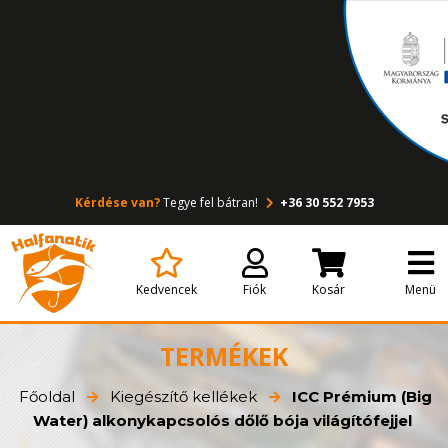
Kérdése van?
Tegye fel bátran!
+36 30 552 7953
Kedvencek
Fiók
Kosár
Menü
TERMÉKEK
Főoldal
Kiegészítő kellékek
ICC Prémium (Big
Water) alkonykapcsolós dőlő bója világítófejjel