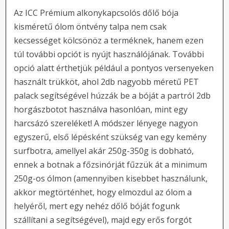
Az ICC Prémium alkonykapcsolós dőlő bója
kisméretű ólom öntvény talpa nem csak
kecsességet kölcsönöz a terméknek, hanem ezen
túl további opciót is nyújt használójának. További
opció alatt érthetjük például a pontyos versenyeken
használt trükköt, ahol 2db nagyobb méretű PET
palack segítségével húzzák be a bóját a partról 2db
horgászbotot használva hasonlóan, mint egy
harcsázó szereléket! A módszer lényege nagyon
egyszerű, első lépésként szükség van egy kemény
surfbotra, amellyel akár 250g-350g is dobható,
ennek a botnak a főzsinórját fűzzük át a minimum
250g-os ólmon (amennyiben kisebbet használunk,
akkor megtörténhet, hogy elmozdul az ólom a
helyéről, mert egy nehéz dőlő bóját fogunk
szállítani a segítségével), majd egy erős forgót