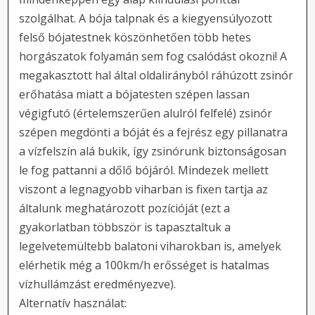
szolgálhat. A bója talpnak és a kiegyensúlyozott
felső bójatestnek köszönhetően több hetes
horgászatok folyamán sem fog csalódást okozni! A
megakasztott hal által oldalirányból ráhúzott zsinór
erőhatása miatt a bójatesten szépen lassan
végigfutó (értelemszerűen alulról felfelé) zsinór
szépen megdönti a bóját és a fejrész egy pillanatra
a vízfelszín alá bukik, így zsinórunk biztonságosan
le fog pattanni a dőlő bójáról. Mindezek mellett
viszont a legnagyobb viharban is fixen tartja az
általunk meghatározott pozícióját (ezt a
gyakorlatban többször is tapasztaltuk a
legelvetemültebb balatoni viharokban is, amelyek
elérhetik még a 100km/h erősséget is hatalmas
vízhullámzást eredményezve).
Alternatív használat: