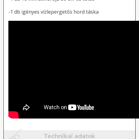
-1 db igényes vízlepergetős hord táska
Technikai adatok