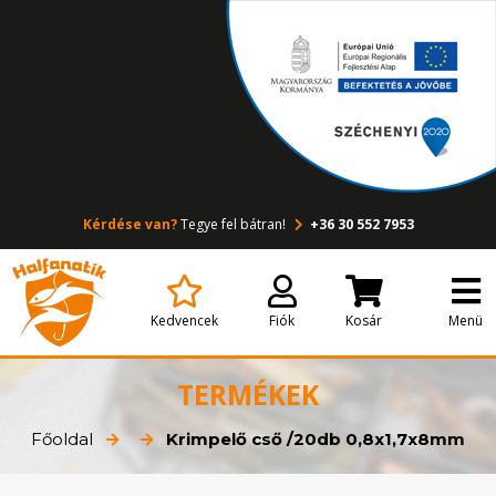
Kérdése van?
Tegye fel bátran!
+36 30 552 7953
Kedvencek
Fiók
Kosár
Menü
TERMÉKEK
Főoldal
Krimpelő cső /20db 0,8x1,7x8mm