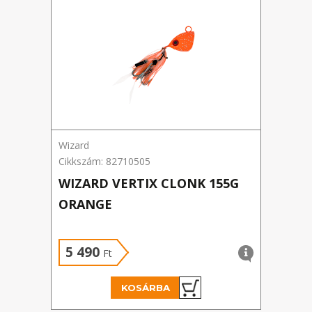
Wizard
Delph
Cikkszám: 82710505
Cikks
WIZARD VERTIX CLONK 155G
VIL
ORANGE
BLA
5 490
2 
Ft
KOSÁRBA