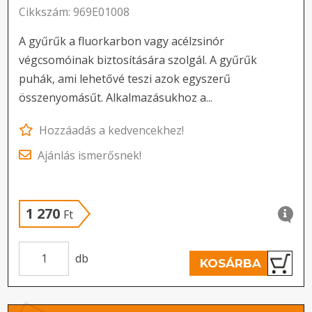
Cikkszám: 969E01008
A gyűrűk a fluorkarbon vagy acélzsinór
végcsomóinak biztosítására szolgál. A gyűrűk
puhák, ami lehetővé teszi azok egyszerű
összenyomásűt. Alkalmazásukhoz a...
Hozzáadás a kedvencekhez!
Ajánlás ismerősnek!
1 270
Ft
db
KOSÁRBA