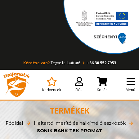
Kérdése van?
Tegye fel bátran!
+36 30 552 7953
Kedvencek
Fiók
Kosár
Menü
TERMÉKEK
Főoldal
Haltartó, merítő és halkímélő eszközök
SONIK BANK-TEK PROMAT