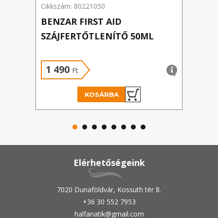
Cikkszám: 80221050
Cikk
BENZAR FIRST AID
RID
SZÁJFERTŐTLENÍTŐ 50ML
RET
1 490
31
Ft
KOSÁRBA
Elérhetőségeink
7020 Dunaföldvár, Kossuth tér 8.
+36 30 552 7953
halfanatik@gmail.com