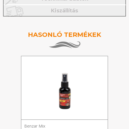
Kiszállítás
HASONLÓ TERMÉKEK
Benzar Mix
RID