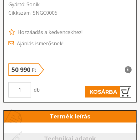
Gyártó: Sonik
Cikkszám: SNGC0005
Hozzáadás a kedvencekhez!
Ajánlás ismerősnek!
50 990
Ft
db
KOSÁRBA
Termék leírás
Technikai adatok