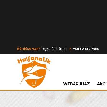
Kérdése van?
Tegye fel bátran!
+36 30 552 7953
WEBÁRUHÁZ
AKC