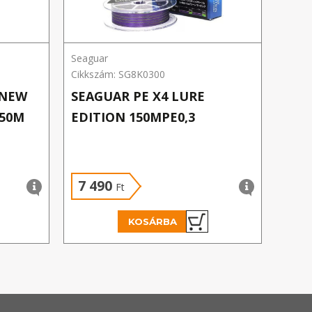
Seaguar
Seagu
Cikkszám: SG8K0300
Cikks
 NEW
SEAGUAR PE X4 LURE
SEA
150M
EDITION 150MPE0,3
FLA
7 490
8 
Ft
KOSÁRBA