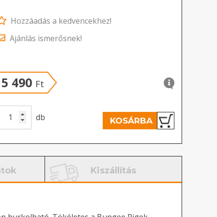
Hozzáadás a kedvencekhez!
Ajánlás ismerősnek!
5 490
Ft
db
KOSÁRBA
atok
Kiszállítás