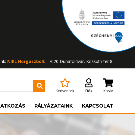
ünk:
NIKL Horgászbolt
- 7020 Dunaföldvár, Kossuth tér 8.
Kedvencek
Fiók
Kosár
TATKOZÁS
PÁLYÁZATAINK
KAPCSOLAT