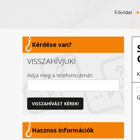
Főoldal
Kérdése van?
VISSZAHÍVJUK!
K
Adja meg a telefonszámát:
VISSZAHÍVÁST KÉREK!
Hasznos információk