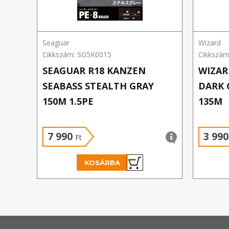
Seaguar
Wizard
Cikkszám: SG5K0015
Cikkszám
SEAGUAR R18 KANZEN
WIZAR
SEABASS STEALTH GRAY
DARK 
150M 1.5PE
135M
7 990
3 99
Ft
KOSÁRBA