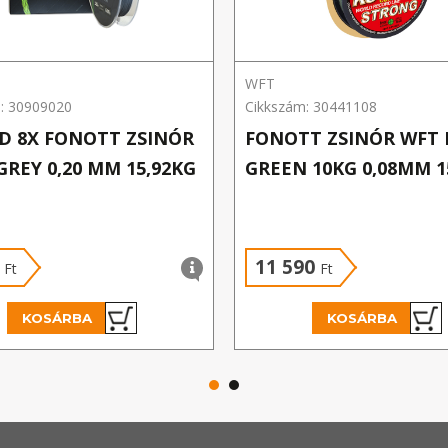
WFT
: 30909020
Cikkszám: 30441108
D 8X FONOTT ZSINÓR
FONOTT ZSINÓR WFT
GREY 0,20 MM 15,92KG
GREEN 10KG 0,08MM 
0
11 590
Ft
Ft
KOSÁRBA
KOSÁRBA