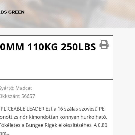
LBS GREEN
00MM 110KG 250LBS
Gyártó: Madcat
Cikkszám: 56657
SPLICEABLE LEADER Ezt a 16 szálas szövésű PE
fonott zsinór kimondottan könnyen hurkolható.
Tökéletes a Bungee Rigek elkészítéséhez. A 0,80
mm...