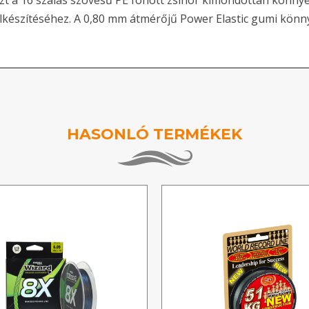
zt a 16 szálas szövésű PE fonott zsinór kimondottan könny
lkészítéséhez. A 0,80 mm átmérőjű Power Elastic gumi könn
HASONLÓ TERMÉKEK