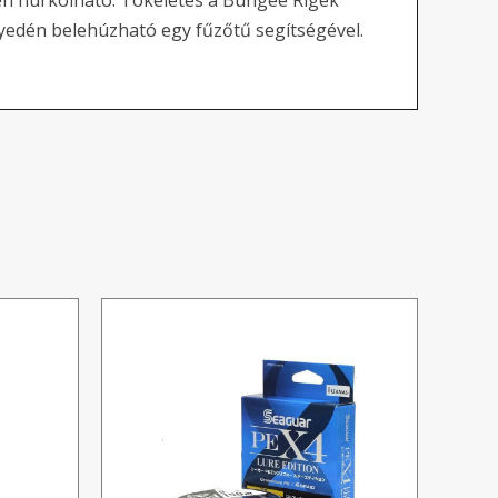
en hurkolható. Tökéletes a Bungee Rigek
yedén belehúzható egy fűzőtű segítségével.