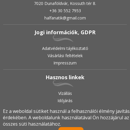
7020 Dunaföldvár, Kossuth tér 8.
+36 30 552 7953
halfanatik@gmail.com
Jogi információk, GDPR
Adatvédelmi tájékoztató
Vásárlási feltételek
Impresszum
Hasznos linkek
Vízállás
Időjárás
Ez a weboldal sütiket használ a felhasználói élmény javítá
érdekében. A weboldalunk használatával Ön hozzájárul az
2019.
•
© halfanatik.hu
•
Minden jog fenntartva!
összes süti használatához.