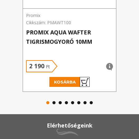
Promix
SBS
Cikkszám: PMAWT100
Cikk
PROMIX AQUA WAFTER
SBS
TIGRISMOGYORÓ 10MM
FRA
2 190
3 
Ft
KOSÁRBA
Elérhetőségeink