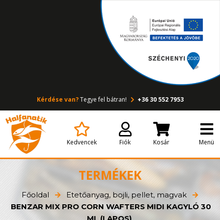
Kérdése van?
Tegye fel bátran!
+36 30 552 7953
Kedvencek
Fiók
Kosár
Menü
TERMÉKEK
Főoldal
Etetőanyag, bojli, pellet, magvak
BENZAR MIX PRO CORN WAFTERS MIDI KAGYLÓ 30
ML (LAPOS)