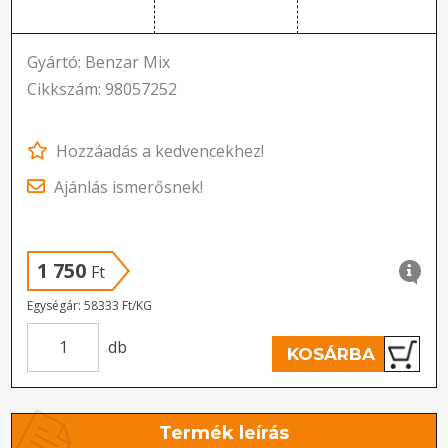
Gyártó: Benzar Mix
Cikkszám: 98057252
Hozzáadás a kedvencekhez!
Ajánlás ismerősnek!
1 750
Ft
Egységár: 58333 Ft/KG
db
KOSÁRBA
Termék leírás